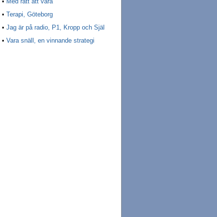
•
Med rätt att vara
•
Terapi, Göteborg
•
Jag är på radio, P1, Kropp och Själ
•
Vara snäll, en vinnande strategi