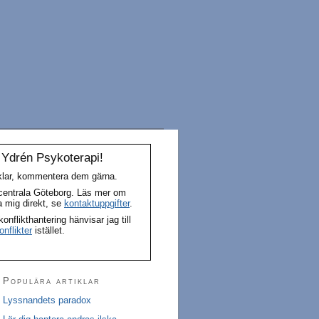
 Ydrén Psykoterapi!
iklar, kommentera dem gärna.
 centrala Göteborg. Läs mer om
a mig direkt, se
kontaktuppgifter
.
flikthantering hänvisar jag till
nflikter
istället.
Populära artiklar
Lyssnandets paradox