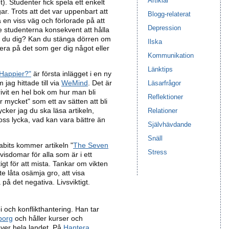
Artiklar
). Studenter fick spela ett enkelt
ar. Trots att det var uppenbart att
Blogg-relaterat
 en viss väg och förlorade på att
Depression
de studenterna konsekvent att hålla
er du dig? Kan du stänga dörren om
Ilska
sera på det som ger dig något eller
Kommunikation
Länktips
 Happier?"
är första inlägget i en ny
jag hittade till via
WeMind
. Det är
Läsarfrågor
vit en hel bok om hur man bli
Reflektioner
ör mycket" som ett av sätten att bli
cker jag du ska läsa artikeln,
Relationer
ss lycka, vad kan vara bättre än
Självhävdande
Snäll
bits kommer artikeln "
The Seven
Stress
visdomar för alla som är i ett
igt för att mista. Tankar om vikten
nte låta osämja gro, att visa
på det negativa. Livsviktigt.
 och konflikthantering. Han tar
borg
och håller kurser och
över hela landet. På
Hantera