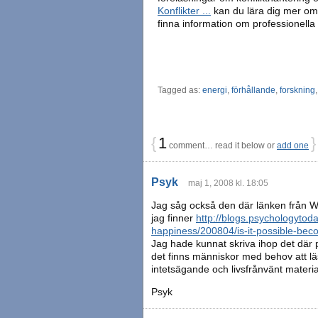
Konflikter ...
kan du lära dig mer o
finna information om professionella 
Tagged as:
energi
,
förhållande
,
forskning
{
1
}
comment… read it below or
add one
Psyk
maj 1, 2008 kl. 18:05
Jag såg också den där länken från 
jag finner
http://blogs.psychologytod
happiness/200804/is-it-possible-beco
Jag hade kunnat skriva ihop det där p
det finns människor med behov att lä
intetsägande och livsfrånvänt materia
Psyk