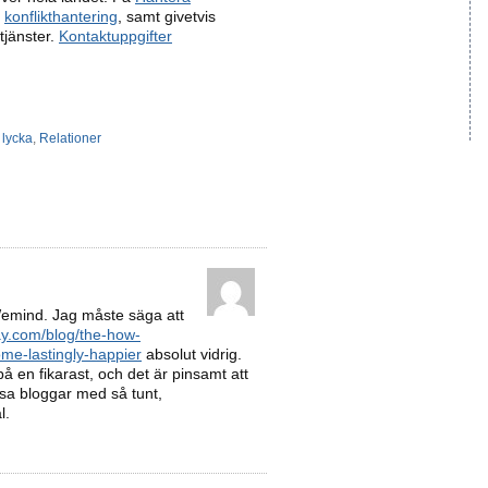
m
konflikthantering
, samt givetvis
tjänster.
Kontaktuppgifter
,
lycka
,
Relationer
Wemind. Jag måste säga att
ay.com/blog/the-how-
me-lastingly-happier
absolut vidrig.
å en fikarast, och det är pinsamt att
sa bloggar med så tunt,
l.