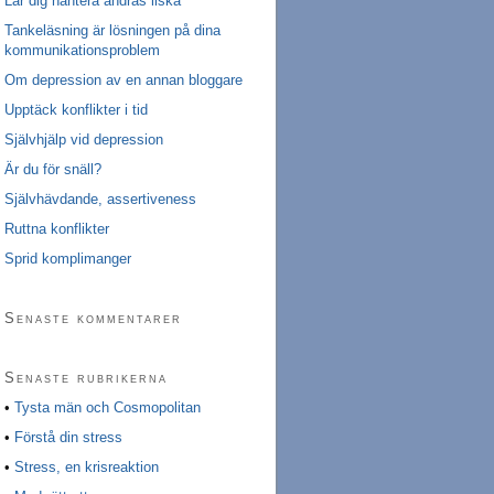
Lär dig hantera andras ilska
Tankeläsning är lösningen på dina
kommunikationsproblem
Om depression av en annan bloggare
Upptäck konflikter i tid
Självhjälp vid depression
Är du för snäll?
Självhävdande, assertiveness
Ruttna konflikter
Sprid komplimanger
Senaste kommentarer
Senaste rubrikerna
•
Tysta män och Cosmopolitan
•
Förstå din stress
•
Stress, en krisreaktion