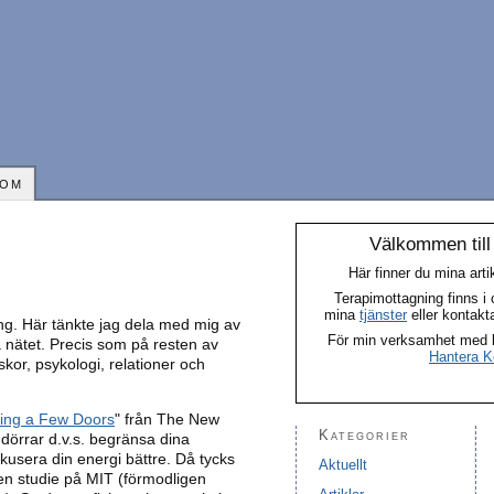
OM
Välkommen till
Här finner du mina art
Terapimottagning finns i
mina
tjänster
eller kontakt
ng. Här tänkte jag dela med mig av
För min verksamhet med kon
på nätet. Precis som på resten av
Hantera Ko
or, psykologi, relationer och
sing a Few Doors
" från The New
Kategorier
 dörrar d.v.s. begränsa dina
okusera din energi bättre. Då tycks
Aktuellt
 en studie på MIT (förmodligen