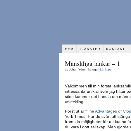
HEM
TJÄNSTER
KONTAKT
Mänskliga länkar – 1
av Johan Ydrén, kategori
Länktips
Välkommen till min första länksamli
intressanta artiklar som jag hittar 
siten kommer det handla om människ
utveckling.
Först ut är "
The Advantages of Clo
York Times. Har du svårt att stänga
framtida möjligheter för att kunna f
du vara i gott sällskap. Man gjorde