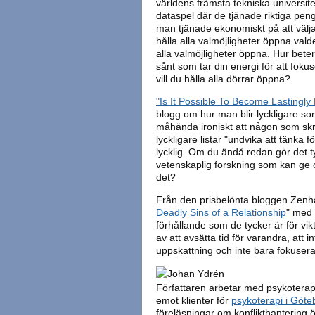
världens främsta tekniska universitet
dataspel där de tjänade riktiga peng
man tjänade ekonomiskt på att välja
hålla alla valmöjligheter öppna val
alla valmöjligheter öppna. Hur bet
sånt som tar din energi för att foku
vill du hålla alla dörrar öppna?
"Is It Possible To Become Lastingly
blogg om hur man blir lyckligare som 
måhända ironiskt att någon som skri
lyckligare listar "undvika att tänka f
lycklig. Om du ändå redan gör det ty
vetenskaplig forskning som kan ge o
det?
Från den prisbelönta bloggen Zenha
Deadly Sins of a Relationship
" med 
förhållande som de tycker är för vikt
av att avsätta tid för varandra, att i
uppskattning och inte bara fokusera 
Författaren arbetar med psykoterapi
emot klienter för
psykoterapi i Göte
föreläsningar om konflikthantering 