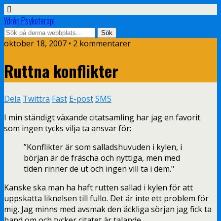
Ydrén Psykoterapi
oktober 18, 2007 • 2 kommentarer
Ruttna konflikter
Dela
Twittra
Fäst
E-post
SMS
I min ständigt växande citatsamling har jag en favorit
som ingen tycks vilja ta ansvar för:
”Konflikter är som salladshuvuden i kylen, i
början är de fräscha och nyttiga, men med
tiden rinner de ut och ingen vill ta i dem."
Kanske ska man ha haft rutten sallad i kylen för att
uppskatta liknelsen till fullo. Det är inte ett problem för
mig. Jag minns med avsmak den äckliga sörjan jag fick ta
hand om och tycker citatet är talande.