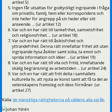
artikel 5)
Ingen får utsättas för godtyckligt ingripande i fråga
om privatliv, familj, hem eller korrespondens och
inte heller för angrepp på sin heder eller sitt
anseende. … (ur artikel 12)
Var och en har rätt till tankefrihet, samvetsfrihet
och religionsfrihet. … (ur artikel 18)
Var och en har rätt till åsiktsfrihet och
yttrandefrihet. Denna rätt innefattar frihet att utan
ingripande hysa åsikter samt söka, ta emot och
sprida information och idéer … (ur artikel 19)
Var och en har rätt till vila och fritid, innefattande
skälig begränsning av arbetstiden … (ur artikel 24)
Var och en har rätt att fritt delta i samhällets
kulturella liv, att njuta av konst samt att få ta del av
vetenskapens framsteg och dess förmåner. (ur
artikel 27)
Källa:
de mänskliga rättigheterna på väldens alla språk
.