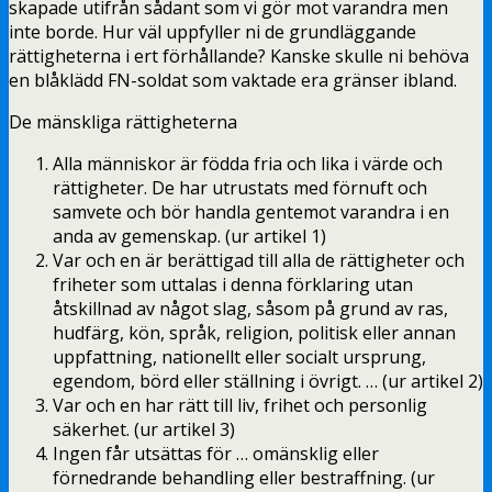
skapade utifrån sådant som vi gör mot varandra men
inte borde. Hur väl uppfyller ni de grundläggande
rättigheterna i ert förhållande? Kanske skulle ni behöva
en blåklädd FN-soldat som vaktade era gränser ibland.
De mänskliga rättigheterna
Alla människor är födda fria och lika i värde och
rättigheter. De har utrustats med förnuft och
samvete och bör handla gentemot varandra i en
anda av gemenskap. (ur artikel 1)
Var och en är berättigad till alla de rättigheter och
friheter som uttalas i denna förklaring utan
åtskillnad av något slag, såsom på grund av ras,
hudfärg, kön, språk, religion, politisk eller annan
uppfattning, nationellt eller socialt ursprung,
egendom, börd eller ställning i övrigt. … (ur artikel 2)
Var och en har rätt till liv, frihet och personlig
säkerhet. (ur artikel 3)
Ingen får utsättas för … omänsklig eller
förnedrande behandling eller bestraffning. (ur